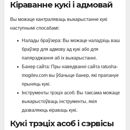
Кіраванне кукі і адмовай
Вы можаце кантраляваць выкарыстанне кукі
наступнымі спосабамі:
Налады браўзера: Вы можаце наладзіць ваш
браўзер для адмову ад кукі або для
папярэджання аб іх выкарыстанні.
Банер сайта: Пры наведванні сайта ratusha-
mogilev.com вы ўбачыце банер, які прапануе
прыняць кукі.
Інструменты трэціх асоб: Вы таксама можаце
выкарыстоўваць інструменты, якія
дазваляюць кіраваць кукі.
Кукі трэціх асоб і сэрвісы