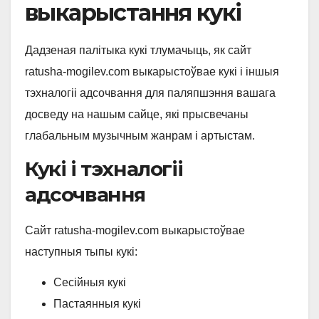
выкарыстання кукі
Дадзеная палітыка кукі тлумачыць, як сайт
ratusha-mogilev.com выкарыстоўвае кукі і іншыя
тэхналогіі адсочвання для паляпшэння вашага
досведу на нашым сайце, які прысвечаны
глабальным музычным жанрам і артыстам.
Кукі і тэхналогіі
адсочвання
Сайт ratusha-mogilev.com выкарыстоўвае
наступныя тыпы кукі:
Сесійныя кукі
Пастаянныя кукі