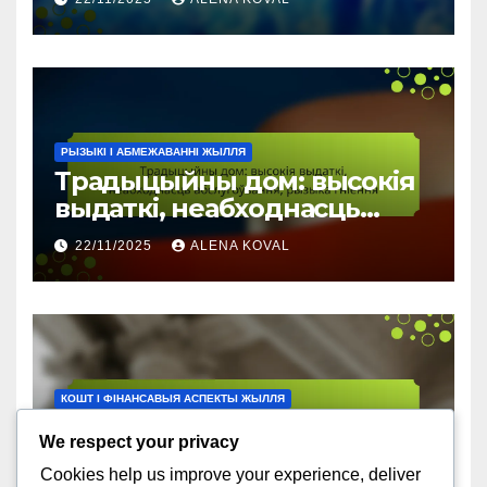
РЫЗЫКІ І АБМЕЖАВАННІ ЖЫЛЛЯ
Традыцыйны дом: высокія
выдаткі, неабходнасць
абслугоўвання, рызыка
22/11/2025
ALENA KOVAL
гніення
КОШТ І ФІНАНСАВЫЯ АСПЕКТЫ ЖЫЛЛЯ
Традыцыйны дом: сярэдні
We respect your privacy
кошт, культурная
Cookies help us improve your experience, deliver
спадчына, высокі попыт