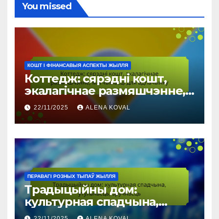
You missed
КОШТ І ФІНАНСАВЫЯ АСПЕКТЫ ЖЫЛЛЯ
Коттедж: сярэдні кошт,
экалагічнае размяшчэнне,
магчымасці для адпачынку
22/11/2025
ALENA KOVAL
ПЕРАВАГІ РОЗНЫХ ТЫПАЎ ЖЫЛЛЯ
Традыцыйны дом:
культурная спадчына,
ўтульнасць, зручнасць
22/11/2025
ALENA KOVAL