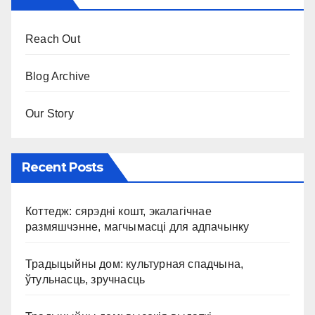
Reach Out
Blog Archive
Our Story
Recent Posts
Коттедж: сярэдні кошт, экалагічнае
размяшчэнне, магчымасці для адпачынку
Традыцыйны дом: культурная спадчына,
ўтульнасць, зручнасць