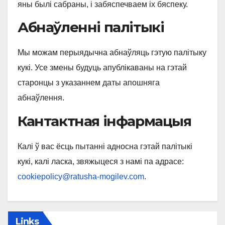
яны былі сабраны, і забяспечваем іх бяспеку.
Абнаўленні палітыкі
Мы можам перыядычна абнаўляць гэтую палітыку
кукі. Усе змены будуць апублікаваны на гэтай
старонцы з указаннем даты апошняга
абнаўлення.
Кантактная інфармацыя
Калі ў вас ёсць пытанні адносна гэтай палітыкі
кукі, калі ласка, звяжыцеся з намі па адрасе:
cookiepolicy@ratusha-mogilev.com
.
Links