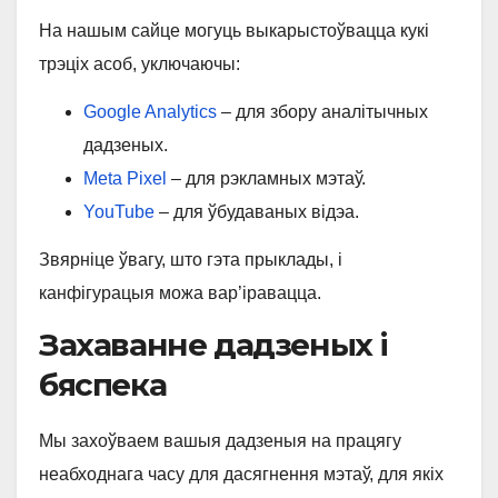
На нашым сайце могуць выкарыстоўвацца кукі
трэціх асоб, уключаючы:
Google Analytics
– для збору аналітычных
дадзеных.
Meta Pixel
– для рэкламных мэтаў.
YouTube
– для ўбудаваных відэа.
Звярніце ўвагу, што гэта прыклады, і
канфігурацыя можа вар’іравацца.
Захаванне дадзеных і
бяспека
Мы захоўваем вашыя дадзеныя на працягу
неабходнага часу для дасягнення мэтаў, для якіх