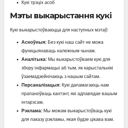
Кукі трэціх асоб
Мэты выкарыстання кукі
Кукі выкарыстоўваюцца для наступных мэтаў:
Асноўныя:
Без кукі наш сайт не можа
функцыянаваць належным чынам.
Аналітыка:
Мы выкарыстоўваем кукі для
збору інфармацыі аб тым, як карыстальнікі
ўзаемадзейнічаюць з нашым сайтам.
Персаналізацыя:
Кукі дапамагаюць нам
прапаноўваць кантэнт, які адпавядае вашым
інтарэсам.
Рэклама:
Мы можам выкарыстоўваць кукі
для паказу рэкламы, якая будзе цікава вам.