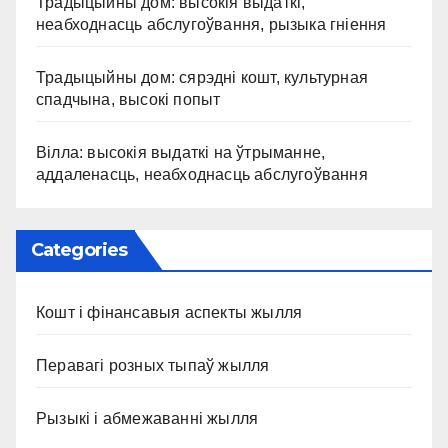
Традыцыйны дом: высокія выдаткі,
неабходнасць абслугоўвання, рызыка гніення
Традыцыйны дом: сярэдні кошт, культурная
спадчына, высокі попыт
Вілла: высокія выдаткі на ўтрыманне,
аддаленасць, неабходнасць абслугоўвання
Categories
Кошт і фінансавыя аспекты жылля
Перавагі розных тыпаў жылля
Рызыкі і абмежаванні жылля